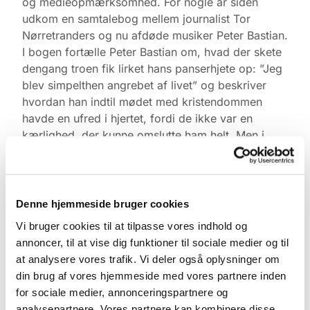
og medieopmærksomhed. For nogle år siden
udkom en samtalebog mellem journalist Tor
Nørretranders og nu afdøde musiker Peter Bastian.
I bogen fortælle Peter Bastian om, hvad der skete
dengang troen fik lirket hans panserhjete op: ”Jeg
blev simpelthen angrebet af livet” og beskriver
hvordan han indtil mødet med kristendommen
havde en ufred i hjertet, fordi de ikke var en
kærlighed, der kunne omslutte ham helt. Men i
troen oplevede han følelsen af være ”altid allerede
elsket”.
På samme måde fortalte tidligere
Denne hjemmeside bruger cookies
folketingspolitiker Jakob Mark SF og skuespiller
Vi bruger cookies til at tilpasse vores indhold og
Lars Mikkelsen åbent om deres dåb. Jeg tror
annoncer, til at vise dig funktioner til sociale medier og til
mange voksne bliver døbt, fordi de nærer et
at analysere vores trafik. Vi deler også oplysninger om
behov for at været forankret i noget større, uden
din brug af vores hjemmeside med vores partnere inden
at de nødvendigvis kan sætte en masse ord på.
for sociale medier, annonceringspartnere og
Og vidnesbyrdet om forankringen i troen, har vi
analysepartnere. Vores partnere kan kombinere disse