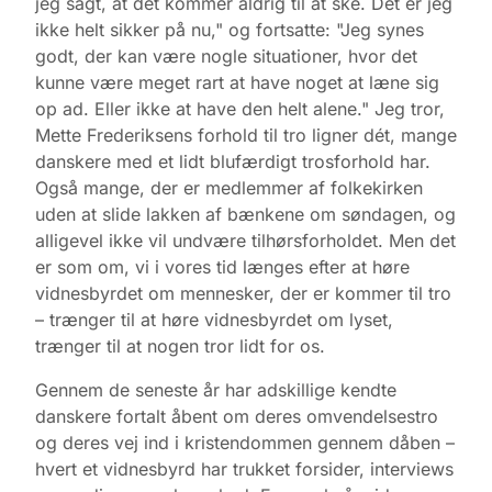
jeg sagt, at det kommer aldrig til at ske. Det er jeg
ikke helt sikker på nu," og fortsatte: "Jeg synes
godt, der kan være nogle situationer, hvor det
kunne være meget rart at have noget at læne sig
op ad. Eller ikke at have den helt alene." Jeg tror,
Mette Frederiksens forhold til tro ligner dét, mange
danskere med et lidt blufærdigt trosforhold har.
Også mange, der er medlemmer af folkekirken
uden at slide lakken af bænkene om søndagen, og
alligevel ikke vil undvære tilhørsforholdet. Men det
er som om, vi i vores tid længes efter at høre
vidnesbyrdet om mennesker, der er kommer til tro
– trænger til at høre vidnesbyrdet om lyset,
trænger til at nogen tror lidt for os.
Gennem de seneste år har adskillige kendte
danskere fortalt åbent om deres omvendelsestro
og deres vej ind i kristendommen gennem dåben –
hvert et vidnesbyrd har trukket forsider, interviews