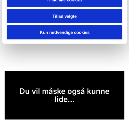
frisatte og tilgivne skrøbelige skabninger – der
har brug for vidnesbyrdet om tro, for at vi kan
Tillad valgte
tro.
Glædelig advent.
Kun nødvendige cookies
Du vil måske også kunne
lide...