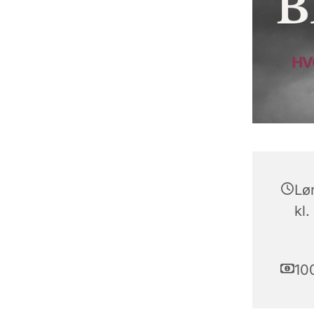
Lø
kl.
100