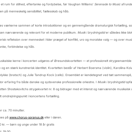
et rum for stilhed, eftertanke og fordybelse, før Vaughan Williams’
Serenade to Music
afrunde
en på menneskelig sensibilitet, fællesskab og håb.
es værkerne sammen af korte introduktioner og en gennemgående dramaturgisk fortælling, s
sen nærværende og relevant for et moderne publikum.
Musik i brydningstid
er således ikke blo
isk refleksion over mennesket i tider præget af konflikt, uro og moralske valg — og over musi
anke, forbindelse og håb.
kalske kerne i koncerten udgøres af Øresundskvartetten — et professionelt strygeensemble
og en stærk kunstnerisk identitet. Kvartetten består af Herbert Boersma (violin), Karoliina Koivi
elykke (bratsch) og Julie Tandrup Kock (cello). Ensemblet er kendetegnet ved tæt sammenspil, 
g stor erfaring fra både danske og sydsvenske professionelle orkestre. I
Musik i brydningstid
opfø
tten Shostakovitchs strygekvartet nr. 8 og bidrager med et intenst og nærværende musikalsk 
alt omdrejningspunkt i koncertens fortælling.
r ca. 70 minutter.
øbes på
www.chorus-soranus.dk
eller i døren.
0 kr. — børn og unge under 18 år gratis
l. 19.00