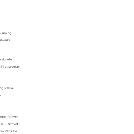
k uro og
storiske
sionelle
l i et program
 og stærke
e
tærke forsvar
 8 — skrevet i
rvo Pärts
Da