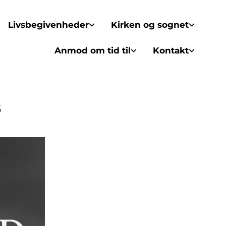
Livsbegivenheder
Kirken og sognet
Anmod om tid til
Kontakt
s