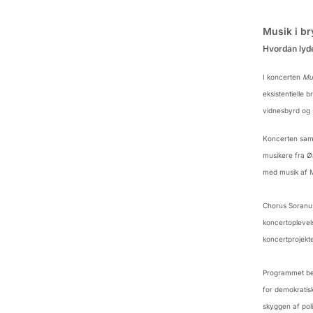
Musik i br
Hvordan lyd
I koncerten
Mus
eksistentielle 
vidnesbyrd og 
Koncerten saml
musikere fra Ø
med musik af M
Chorus Soranus
koncertoplevels
koncertprojekte
Programmet be
for demokratis
skyggen af pol