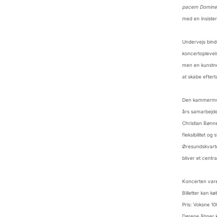
pacem Domine
med en insister
Undervejs bind
koncertoplevel
men en kunstner
at skabe eftert
Den kammermusi
års samarbejde 
Christian Bønn
fleksibilitet o
Øresundskvarte
bliver et centr
Koncerten vare
Billetter kan k
Pris: Voksne 10
Dørene åbner k