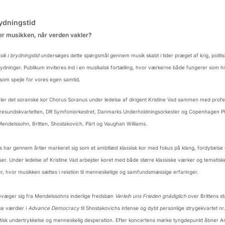
ydningstid
er musikken, når verden vakler?
ik i brydningstid
undersøges dette spørgsmål gennem musik skabt i tider præget af krig, politis
brydninger. Publikum inviteres ind i en musikalsk fortælling, hvor værkerne både fungerer som hi
som spejle for vores egen samtid.
er det soranske kor Chorus Soranus under ledelse af dirigent Kristine Vad sammen med profes
resundskvartetten, DR Symfoniorkestret, Danmarks Underholdningsorkester og Copenhagen Phi
endelssohn, Britten, Shostakovich, Pärt og Vaughan Williams.
 har gennem årtier markeret sig som et ambitiøst klassisk kor med fokus på klang, fordybelse
er. Under ledelse af Kristine Vad arbejder koret med både større klassiske værker og tematisk
r, hvor musikken sættes i relation til menneskelige og samfundsmæssige erfaringer.
væger sig fra Mendelssohns inderlige fredsbøn
Verleih uns Frieden gnädiglich
over Brittens s
ke værdier i
Advance Democracy
til Shostakovichs intense og dybt personlige strygekvartet nr.
itisk undertrykkelse og menneskelig desperation. Efter koncertens mørke tyngdepunkt åbner A