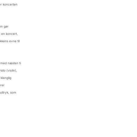
r koncerten
om gør
t en koncert,
kkens evne til
 med næsten ti
sto (violin),
klanglig
rer
udtryk, som