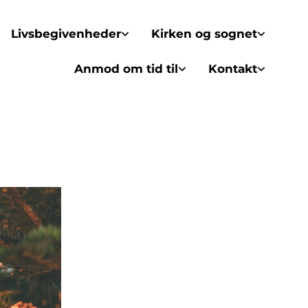
Livsbegivenheder
Kirken og sognet
Anmod om tid til
Kontakt