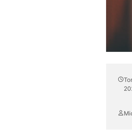
To
202
Mi