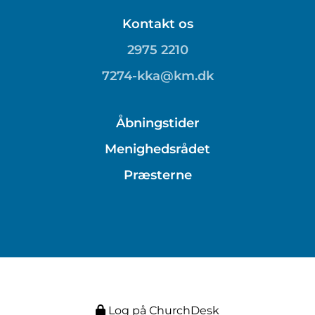
Kontakt os
2975 2210
7274-kka@km.dk
Åbningstider
Menighedsrådet
Præsterne
Log på ChurchDesk