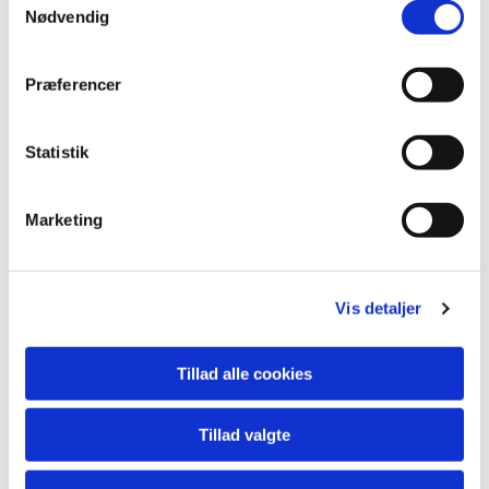
Nødvendig
Præferencer
Du vil måske også kunne
lide...
Statistik
Marketing
Vis detaljer
Tillad alle cookies
Tillad valgte