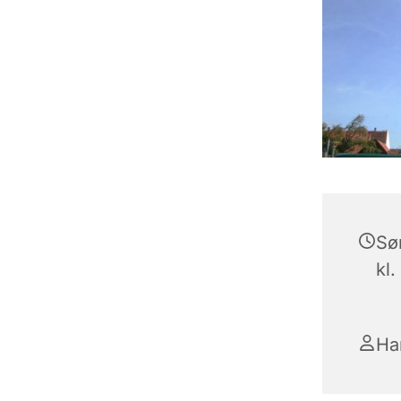
Sø
kl.
Ha